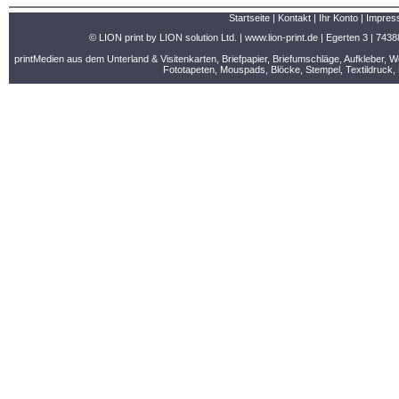
Startseite
|
Kontakt
|
Ihr Konto
|
Impres
© LION print by LION solution Ltd. |
www.lion-print.de
| Egerten 3 | 7438
printMedien aus dem Unterland & Visitenkarten, Briefpapier, Briefumschläge, Aufkleber, 
Fototapeten, Mouspads, Blöcke, Stempel, Textildruck, 