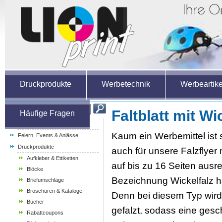
Druckprodukte
Werbetechnik
Werbeartike
Faltblatt mit Wi
Häufige Fragen
Weihnachtsartikel
Kaum ein Werbemittel ist so
Feiern, Events & Anlässe
Druckprodukte
auch für unsere Falzflyer 
Aufkleber & Ettiketten
auf bis zu 16 Seiten ausre
Blöcke
Bezeichnung Wickelfalz ha
Briefumschläge
Broschüren & Kataloge
Denn bei diesem Typ wird
Bücher
gefalzt, sodass eine ges
Rabattcoupons