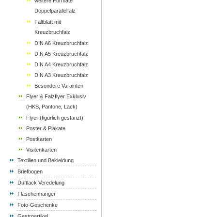
weitere Formate
Doppelparallelfalz
Faltblatt mit
Kreuzbruchfalz
DIN A6 Kreuzbruchfalz
DIN A5 Kreuzbruchfalz
DIN A4 Kreuzbruchfalz
DIN A3 Kreuzbruchfalz
Besondere Varainten
Flyer & Falzflyer Exklusiv
(HKS, Pantone, Lack)
Flyer (figürlich gestanzt)
Poster & Plakate
Postkarten
Visitenkarten
Textilien und Bekleidung
Briefbogen
Duftlack Veredelung
Flaschenhänger
Foto-Geschenke
Gastroartikel