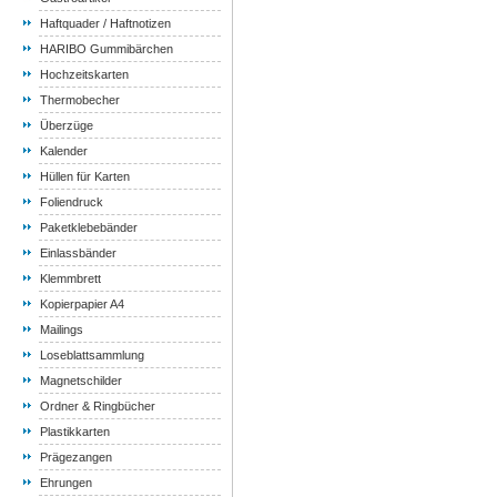
Haftquader / Haftnotizen
HARIBO Gummibärchen
Hochzeitskarten
Thermobecher
Überzüge
Kalender
Hüllen für Karten
Foliendruck
Paketklebebänder
Einlassbänder
Klemmbrett
Kopierpapier A4
Mailings
Loseblattsammlung
Magnetschilder
Ordner & Ringbücher
Plastikkarten
Prägezangen
Ehrungen