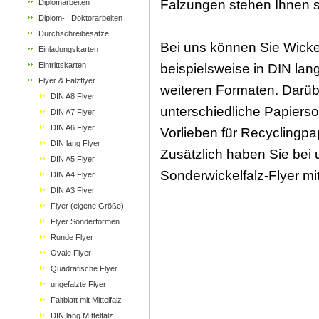
Falzungen stehen Ihnen s
Diplomarbeiten
Diplom- | Doktorarbeiten
Durchschreibesätze
Bei uns können Sie Wicke
Einladungskarten
Eintrittskarten
beispielsweise in DIN lan
Flyer & Falzflyer
weiteren Formaten. Darüber
DIN A8 Flyer
unterschiedliche Papierso
DIN A7 Flyer
DIN A6 Flyer
Vorlieben für Recyclingpap
DIN lang Flyer
Zusätzlich haben Sie bei u
DIN A5 Flyer
Sonderwickelfalz-Flyer mi
DIN A4 Flyer
DIN A3 Flyer
Flyer (eigene Größe)
Flyer Sonderformen
Runde Flyer
Ovale Flyer
Quadratische Flyer
ungefalzte Flyer
Faltblatt mit Mittelfalz
DIN lang MIttelfalz