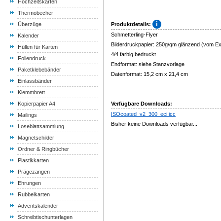
Hochzeitskarten
Thermobecher
Überzüge
Produktdetails:
Schmetterling-Flyer
Kalender
Bilderdruckpapier: 250g/qm glänzend (vom E
Hüllen für Karten
4/4 farbig bedruckt
Foliendruck
Endformat: siehe Stanzvorlage
Paketklebebänder
Datenformat: 15,2 cm x 21,4 cm
Einlassbänder
Klemmbrett
Kopierpapier A4
Verfügbare Downloads:
ISOcoated_v2_300_eci.icc
Mailings
Bisher keine Downloads verfügbar...
Loseblattsammlung
Magnetschilder
Ordner & Ringbücher
Plastikkarten
Prägezangen
Ehrungen
Rubbelkarten
Adventskalender
Schreibtischunterlagen