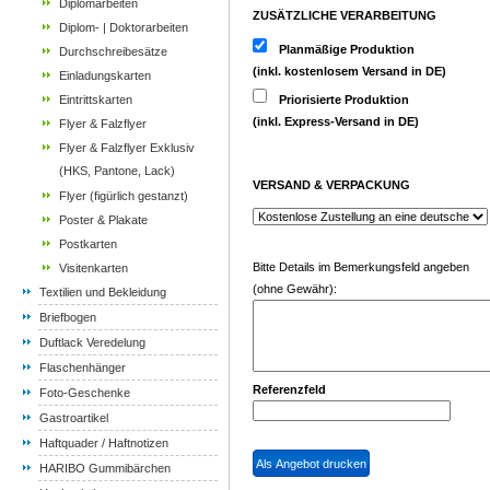
Diplomarbeiten
ZUSÄTZLICHE VERARBEITUNG
Diplom- | Doktorarbeiten
Planmäßige Produktion
Durchschreibesätze
(inkl. kostenlosem Versand in DE)
Einladungskarten
Eintrittskarten
Priorisierte Produktion
(inkl. Express-Versand in DE)
Flyer & Falzflyer
Flyer & Falzflyer Exklusiv
(HKS, Pantone, Lack)
VERSAND & VERPACKUNG
Flyer (figürlich gestanzt)
Poster & Plakate
Postkarten
Bitte Details im Bemerkungsfeld angeben
Visitenkarten
(ohne Gewähr):
Textilien und Bekleidung
Briefbogen
Duftlack Veredelung
Flaschenhänger
Referenzfeld
Foto-Geschenke
Gastroartikel
Haftquader / Haftnotizen
HARIBO Gummibärchen