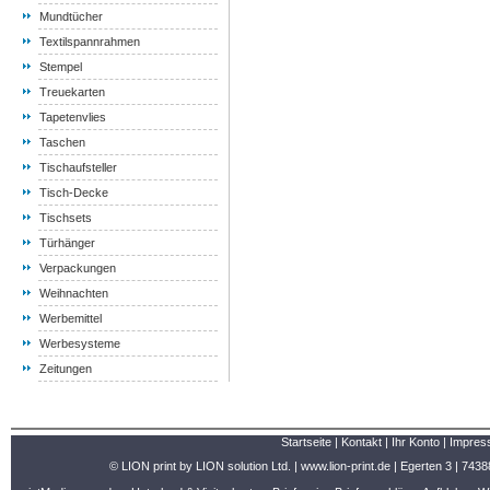
Mundtücher
Textilspannrahmen
Stempel
Treuekarten
Tapetenvlies
Taschen
Tischaufsteller
Tisch-Decke
Tischsets
Türhänger
Verpackungen
Weihnachten
Werbemittel
Werbesysteme
Zeitungen
Startseite
|
Kontakt
|
Ihr Konto
|
Impres
© LION print by LION solution Ltd. |
www.lion-print.de
| Egerten 3 | 7438