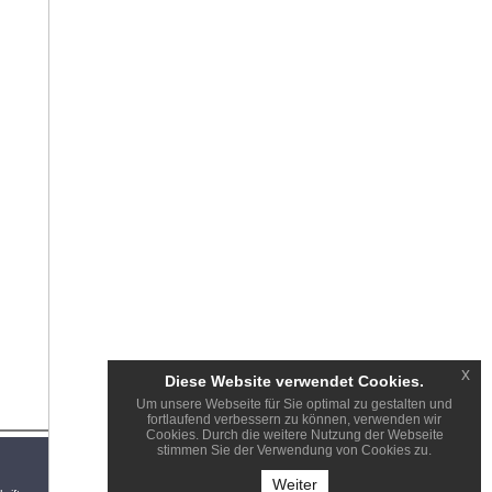
x
Diese Website verwendet Cookies.
Um unsere Webseite für Sie optimal zu gestalten und
fortlaufend verbessern zu können, verwenden wir
Cookies. Durch die weitere Nutzung der Webseite
stimmen Sie der Verwendung von Cookies zu.
Weiter