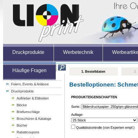
Druckprodukte
Werbetechnik
Werbeartike
Häufige Fragen
1. Bestelldaten
2.
Weihnachtsartikel
Bestelloptionen:
Schmett
Feiern, Events & Anlässe
Druckprodukte
PRODUKTEIGENSCHAFTEN
Aufkleber & Ettiketten
Blöcke
Sorte:
Briefumschläge
Auflage:
Broschüren & Kataloge
Bücher
Qualitätskontrolle (von Experten empf.)
Rabattcoupons