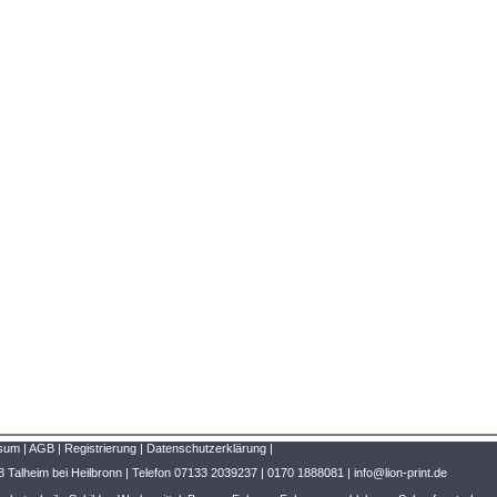
sum
|
AGB
|
Registrierung
|
Datenschutzerklärung
|
8 Talheim bei Heilbronn | Telefon 07133 2039237 | 0170 1888081 | info@lion-print.de