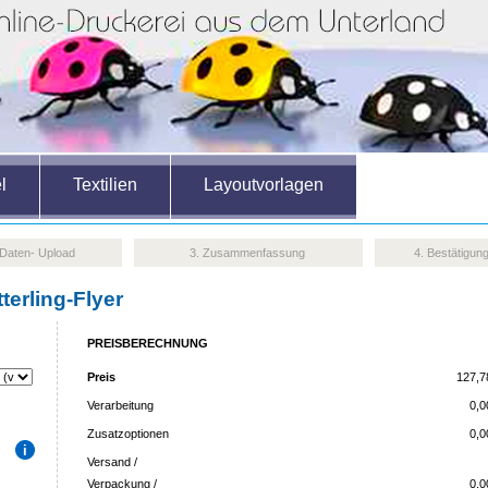
l
Textilien
Layoutvorlagen
 Daten- Upload
3. Zusammenfassung
4. Bestätigun
erling-Flyer
PREISBERECHNUNG
Preis
127,7
Verarbeitung
0,
Zusatzoptionen
0,
Versand /
Verpackung /
0,