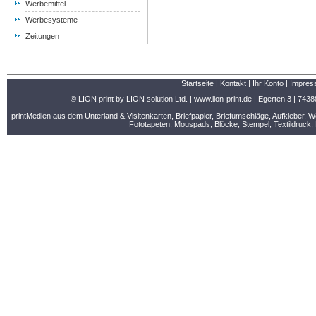
Werbemittel
Werbesysteme
Zeitungen
Startseite
|
Kontakt
|
Ihr Konto
|
Impres
© LION print by LION solution Ltd. |
www.lion-print.de
| Egerten 3 | 7438
printMedien aus dem Unterland & Visitenkarten, Briefpapier, Briefumschläge, Aufkleber, 
Fototapeten, Mouspads, Blöcke, Stempel, Textildruck, 