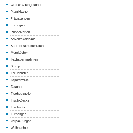
Ordner & Ringbücher
Plastikkarten
Prägezangen
Ehrungen
Rubbelkarten
Adventskalender
Schreibtischunterlagen
Mundtücher
Textilspannrahmen
Stempel
Treuekarten
Tapetenvlies
Taschen
Tischaufsteller
Tisch-Decke
Tischsets
Türhänger
Verpackungen
Weihnachten