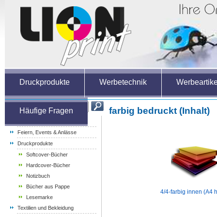
Druckprodukte
Werbetechnik
Werbeartike
farbig bedruckt (Inhalt)
Häufige Fragen
Weihnachtsartikel
Feiern, Events & Anlässe
Druckprodukte
Softcover-Bücher
Hardcover-Bücher
Notizbuch
Bücher aus Pappe
4/4-farbig innen (A4 
Lesemarke
Textilien und Bekleidung