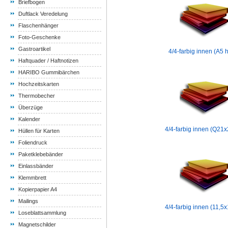
Briefbogen
Duftlack Veredelung
Flaschenhänger
Foto-Geschenke
Gastroartikel
4/4-farbig innen (A5 
Haftquader / Haftnotizen
HARIBO Gummibärchen
Hochzeitskarten
Thermobecher
Überzüge
Kalender
4/4-farbig innen (Q21
Hüllen für Karten
Foliendruck
Paketklebebänder
Einlassbänder
Klemmbrett
Kopierpapier A4
Mailings
4/4-farbig innen (11,5
Loseblattsammlung
Magnetschilder