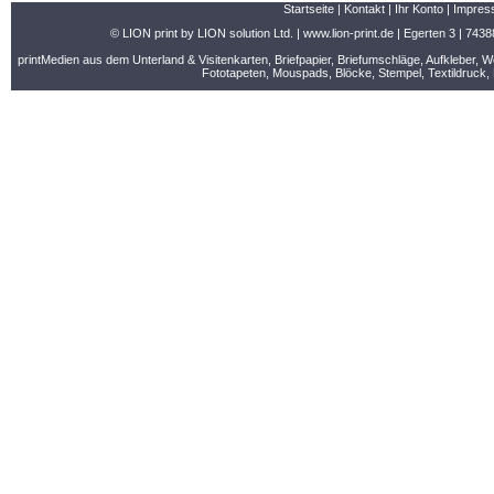
Startseite
|
Kontakt
|
Ihr Konto
|
Impres
© LION print by LION solution Ltd. |
www.lion-print.de
| Egerten 3 | 7438
printMedien aus dem Unterland & Visitenkarten, Briefpapier, Briefumschläge, Aufkleber, 
Fototapeten, Mouspads, Blöcke, Stempel, Textildruck, 