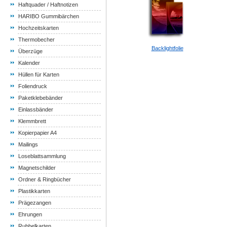
Haftquader / Haftnotizen
HARIBO Gummibärchen
Hochzeitskarten
Thermobecher
Backlightfolie
Überzüge
Kalender
Hüllen für Karten
Foliendruck
Paketklebebänder
Einlassbänder
Klemmbrett
Kopierpapier A4
Mailings
Loseblattsammlung
Magnetschilder
Ordner & Ringbücher
Plastikkarten
Prägezangen
Ehrungen
Rubbelkarten