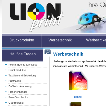
Druckprodukte
Werbetechnik
Werbeartike
Werbetechnik
Häufige Fragen
Weihnachtsartikel
Jedes gute Werbekonzept braucht die rich
Feiern, Events & Anlässe
innovativste Werbetechnik. Mit unseren Werbe
Druckprodukte
Textilien und Bekleidung
Briefbogen
Duftlack Veredelung
Flaschenhänger
Banner
Foto-Geschenke
Gastroartikel