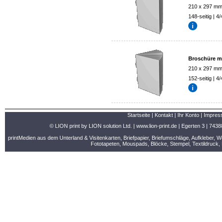
210 x 297 m
148-seitig | 4/
Broschüre mi
210 x 297 m
152-seitig | 4/
Startseite
|
Kontakt
|
Ihr Konto
|
Impres
© LION print by LION solution Ltd. |
www.lion-print.de
| Egerten 3 | 7438
printMedien aus dem Unterland & Visitenkarten, Briefpapier, Briefumschläge, Aufkleber, 
Fototapeten, Mouspads, Blöcke, Stempel, Textildruck, 