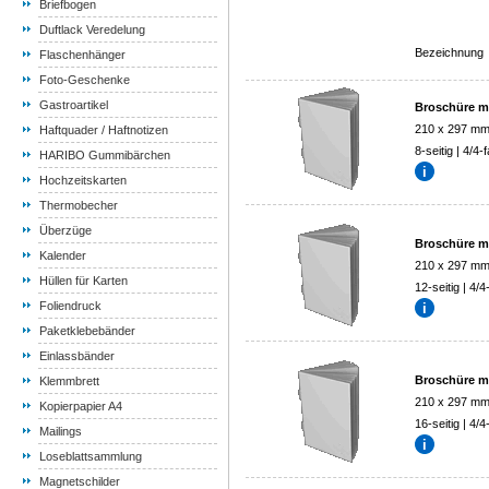
Briefbogen
Duftlack Veredelung
Bezeichnung
Flaschenhänger
Foto-Geschenke
Gastroartikel
Broschüre mi
210 x 297 m
Haftquader / Haftnotizen
8-seitig | 4/4-
HARIBO Gummibärchen
Hochzeitskarten
Thermobecher
Überzüge
Broschüre mi
Kalender
210 x 297 m
Hüllen für Karten
12-seitig | 4/4
Foliendruck
Paketklebebänder
Einlassbänder
Broschüre mi
Klemmbrett
210 x 297 m
Kopierpapier A4
16-seitig | 4/4
Mailings
Loseblattsammlung
Magnetschilder