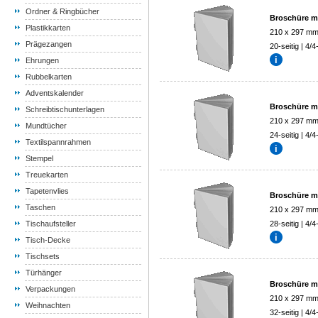
Ordner & Ringbücher
Broschüre mi
Plastikkarten
210 x 297 m
Prägezangen
20-seitig | 4/4
Ehrungen
Rubbelkarten
Adventskalender
Broschüre mi
Schreibtischunterlagen
210 x 297 m
Mundtücher
24-seitig | 4/4
Textilspannrahmen
Stempel
Treuekarten
Tapetenvlies
Broschüre mi
Taschen
210 x 297 m
Tischaufsteller
28-seitig | 4/4
Tisch-Decke
Tischsets
Türhänger
Broschüre mi
Verpackungen
210 x 297 m
Weihnachten
32-seitig | 4/4