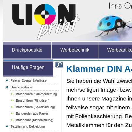
Druckprodukte
Werbetechnik
Werbeartike
Klammer DIN A
Häufige Fragen
Weihnachtsartikel
Sie haben die Wahl zwisc
Feiern, Events & Anlässe
Druckprodukte
mehrseitigen Image- bzw. 
Broschüren Klammerheftung
Ihnen unsere Magazine im
Broschüren (Ringösen)
teilweise sogar mit einem
Broschüren (Spiralbindung)
Banderolen aus Papier
mit Folienkaschierung. Be
Broschüre (Klebebindung)
Metallklemmen für den Zu
Textilien und Bekleidung